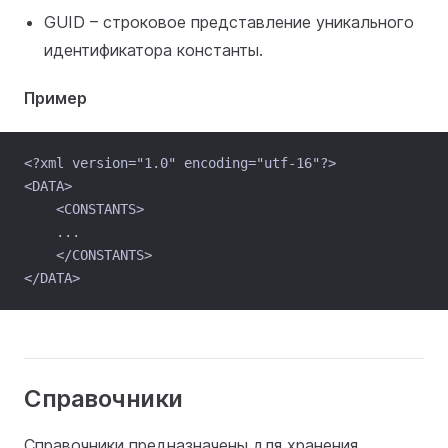
GUID – строковое представление уникального
идентификатора константы.
Пример
<?xml version="1.0" encoding="utf-16"?>
<DATA>
    <CONSTANTS>
    ...
    </CONSTANTS>
</DATA>
Справочники
Справочники предназначены для хранения