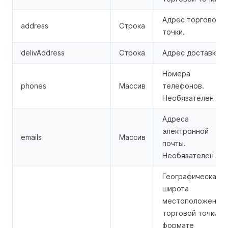
Адрес торговой
address
Строка
точки.
delivAddress
Строка
Адрес доставки.
Номера
phones
Массив
телефонов.
Необязателен
Адреса
электронной
emails
Массив
почты.
Необязателен
Географическая
широта
местоположения
торговой точки в
формате