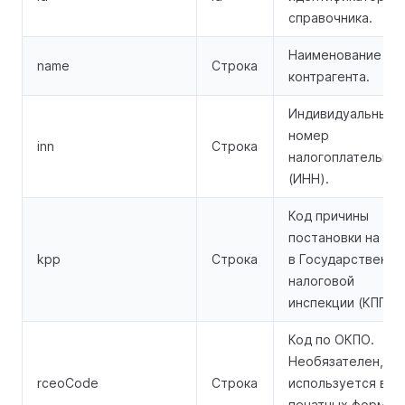
справочника.
Наименование
name
Строка
контрагента.
Индивидуальный
номер
inn
Строка
налогоплательщи
(ИНН).
Код причины
постановки на уч
kpp
Строка
в Государственно
налоговой
инспекции (КПП).
Код по ОКПО.
Необязателен,
rceoCode
Строка
используется в
печатных формах.