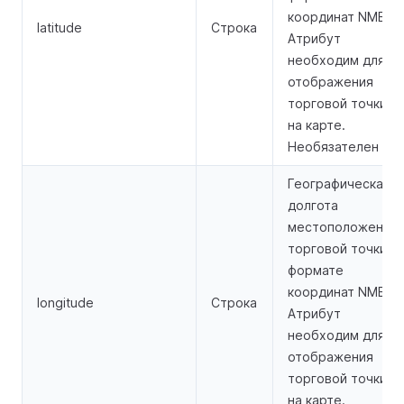
координат NMEA.
latitude
Строка
Атрибут
необходим для
отображения
торговой точки
на карте.
Необязателен
Географическая
долгота
местоположения
торговой точки в
формате
координат NMEA.
longitude
Строка
Атрибут
необходим для
отображения
торговой точки
на карте.