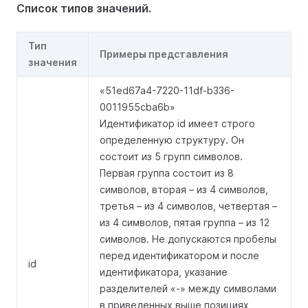
Список типов значений.
Тип
Примеры представления
значения
«51ed67a4-7220-11df-b336-
0011955cba6b»
Идентификатор id имеет строго
определенную структуру. Он
состоит из 5 групп символов.
Первая группа состоит из 8
символов, вторая – из 4 символов,
третья – из 4 символов, четвертая –
из 4 символов, пятая группа – из 12
символов. Не допускаются пробелы
перед идентификатором и после
id
идентификатора, указание
разделителей «-» между символами
в приведенных выше позициях