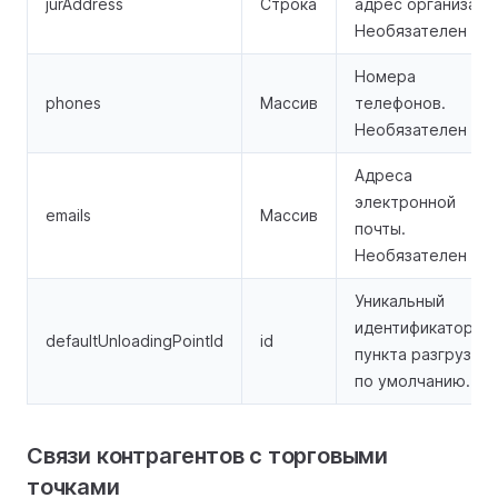
jurAddress
Строка
адрес организаци
Необязателен
Номера
phones
Массив
телефонов.
Необязателен
Адреса
электронной
emails
Массив
почты.
Необязателен
Уникальный
идентификатор
defaultUnloadingPointId
id
пункта разгрузки
по умолчанию.
Связи контрагентов с торговыми
точками