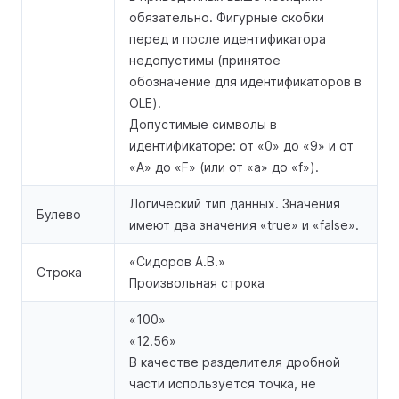
обязательно. Фигурные скобки
перед и после идентификатора
недопустимы (принятое
обозначение для идентификаторов в
OLE).
Допустимые символы в
идентификаторе: от «0» до «9» и от
«A» до «F» (или от «a» до «f»).
Логический тип данных. Значения
Булево
имеют два значения «true» и «false».
«Сидоров А.В.»
Строка
Произвольная строка
«100»
«12.56»
В качестве разделителя дробной
части используется точка, не